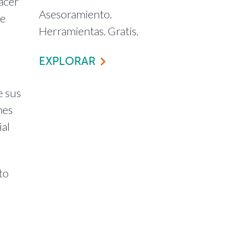
acer
Asesoramiento.
de
Herramientas. Gratis.
EXPLORAR
e sus
nes
ial
to