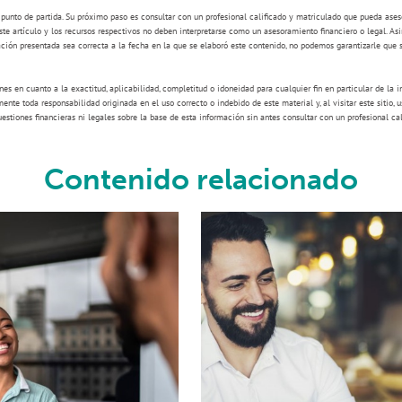
o punto de partida. Su próximo paso es consultar con un profesional calificado y matriculado que pueda ases
te artículo y los recursos respectivos no deben interpretarse como un asesoramiento financiero o legal. As
ción presentada sea correcta a la fecha en la que se elaboró este contenido, no podemos garantizarle que 
es en cuanto a la exactitud, aplicabilidad, completitud o idoneidad para cualquier fin en particular de la 
nte toda responsabilidad originada en el uso correcto o indebido de este material y, al visitar este sitio, u
stiones financieras ni legales sobre la base de esta información sin antes consultar con un profesional cal
Contenido relacionado