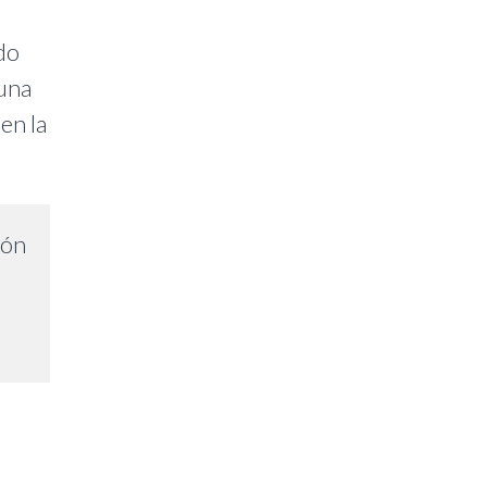
do
guna
en la
ión