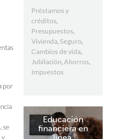
Préstamos y
créditos
,
Presupuestos
,
Vivienda
,
Seguro
,
entas
Cambios de vida
,
Jubilación
,
Ahorros
,
Impuestos
a por
ncia
Educación
, se
financiera en
línea.
 y