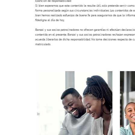
Exención de responsabilidad
Si bien esperamos que este contenido le resulte útil, solo pretende servir com
forma personalizada según sus circunstancias individuales. Los contenidos de es
bien hemos realizado esfuerzos de buena fe para asegurarnos de que la informa
fidedigna al día de hoy.
Banzai y sus socios patrocinadores no ofrecen garantías ni efectúan declaracion
contenida en el presente. Banzai y sus socios patrocinadores rechazan expresame
acuerda liberarlos de dicha responsabilidad. No tome decisiones respecto de cue
matriculado.