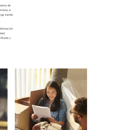
orarlo de
imismo, si
siga siendo
información
sted
ificado y