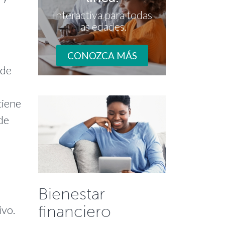
Interactiva para todas
las edades.
CONOZCA MÁS
 de
tiene
de
Bienestar
financiero
ivo.