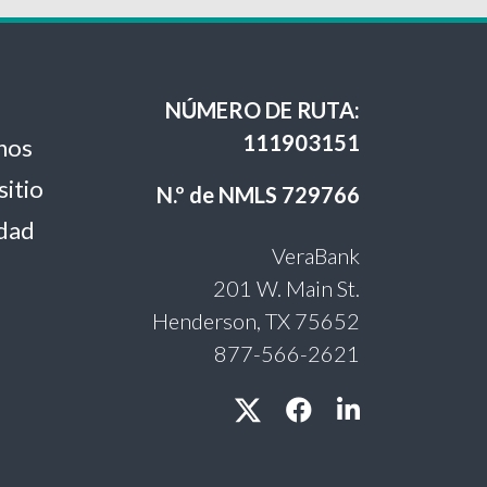
NÚMERO DE RUTA:
111903151
nos
sitio
N.º de NMLS 729766
idad
VeraBank
201 W. Main St.
Henderson, TX 75652
877-566-2621