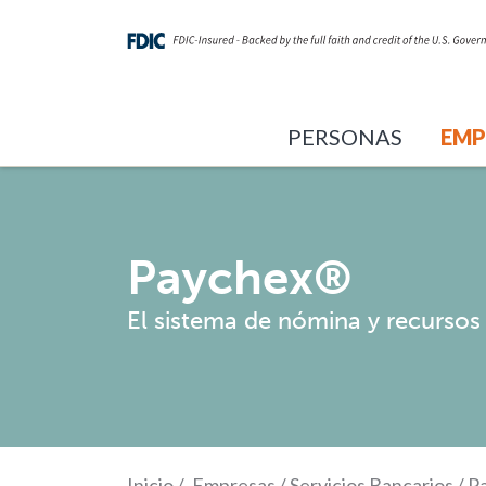
PERSONAS
EMP
Paychex®
El sistema de nómina y recursos
Inicio
/
Empresas
/
Servicios Bancarios
/
P