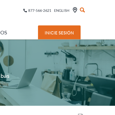
877-566-2621
ENGLISH
SOS
INICIE SESIÓN
abas