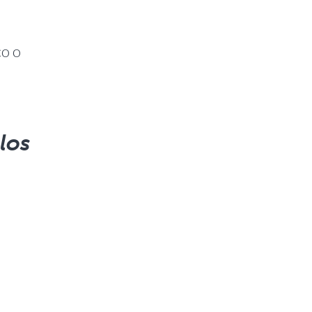
co o
los