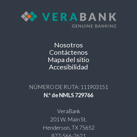
Nosotros
Contáctenos
Mapa del sitio
Accesibilidad
NÚMERO DE RUTA: 111903151
N.º de NMLS 729766
VeraBank
201 W. Main St.
Henderson, TX 75652
877-566-2621