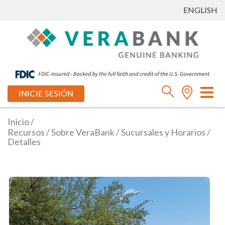
ENGLISH
Ca
INICIE SESIÓN
mo
de
Inicio
/
na
Recursos
/
Sobre VeraBank
/
Sucursales y Horarios
/
Detalles