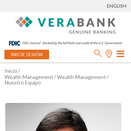
ENGLISH
Ca
INICIE SESIÓN
mo
de
Inicio
/
na
Wealth Management
/
Wealth Management
/
Nuestro Equipo