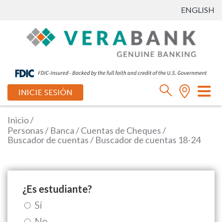
ENGLISH
Ca
INICIE SESIÓN
mo
de
Inicio
/
na
Personas
/
Banca
/
Cuentas de Cheques
/
Buscador de cuentas
/
Buscador de cuentas 18-24
¿Es estudiante?
Sí
No