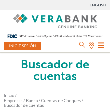
ENGLISH
Ca
INICIE SESIÓN
mo
de
Buscador de
na
cuentas
Inicio
/
Empresas
/
Banca
/
Cuentas de Cheques
/
Buscador de cuentas