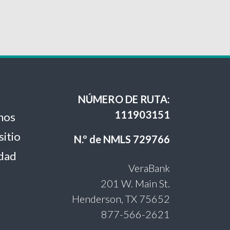
NÚMERO DE RUTA:
111903151
nos
sitio
N.º de NMLS 729766
idad
VeraBank
201 W. Main St.
Henderson, TX 75652
877-566-2621