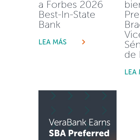
a Forbes 2026
bie
Best-In-State
Pre
Bank
Br
Vic
LEA MÁS
Sén
de 
LEA