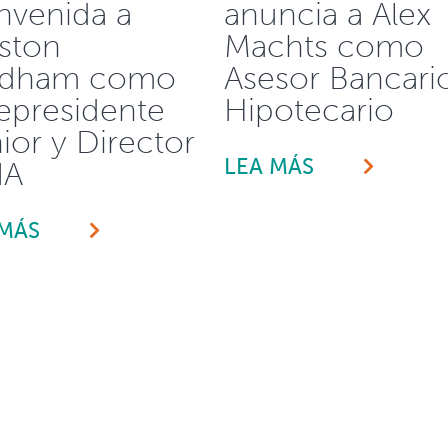
nvenida a
anuncia a Alex
ston
Machts como
adham como
Asesor Bancari
epresidente
Hipotecario
ior y Director
LEA MÁS
IA
 MÁS