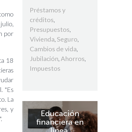
Préstamos y
 como
créditos
,
julio,
Presupuestos
,
n por
Vivienda
,
Seguro
,
Cambios de vida
,
Jubilación
,
Ahorros
,
rta 18
Impuestos
cieras
ayudar
. "Es
o. La
es, y
Educación
.
financiera en
línea.