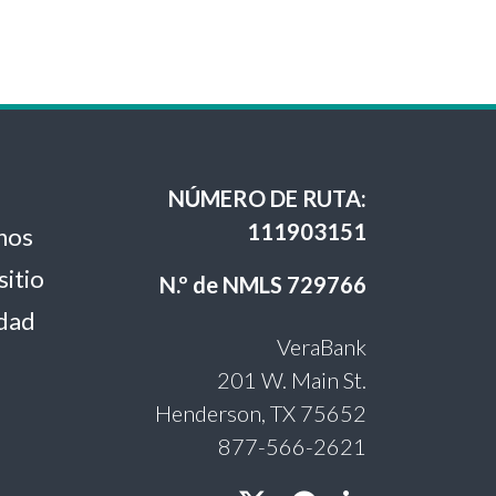
NÚMERO DE RUTA:
111903151
nos
sitio
N.º de NMLS 729766
idad
VeraBank
201 W. Main St.
Henderson, TX 75652
877-566-2621