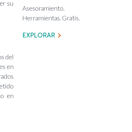
er su
Asesoramiento.
Herramientas. Gratis.
EXPLORAR
s del
es en
rados
etido
mo en