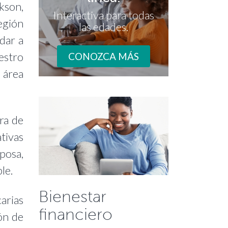
kson,
Interactiva para todas
egión
las edades.
dar a
estro
CONOZCA MÁS
 área
ra de
tivas
sposa,
le.
Bienestar
arias
financiero
ón de