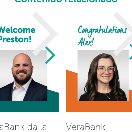
aBank da la
VeraBank