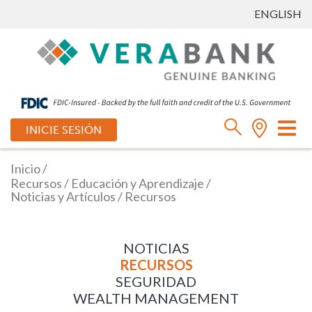
ENGLISH
Ca
INICIE SESIÓN
mo
de
Inicio
/
na
Recursos
/
Educación y Aprendizaje
/
Noticias y Artículos
/
Recursos
NOTICIAS
RECURSOS
SEGURIDAD
WEALTH MANAGEMENT