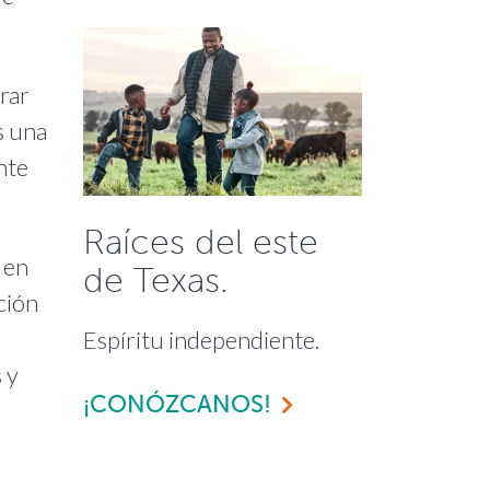
rar
s una
nte
Raíces del este
 en
de Texas.
ción
a
Espíritu independiente.
 y
¡CONÓZCANOS!