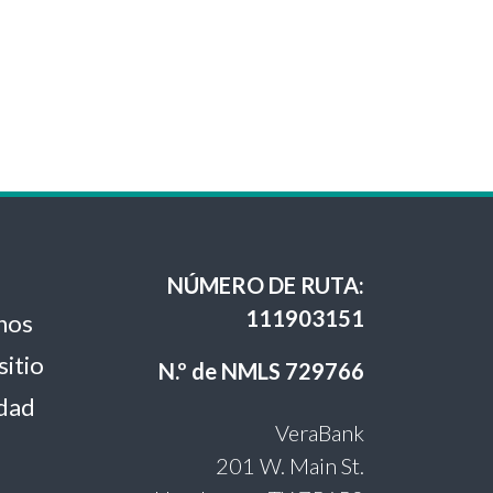
NÚMERO DE RUTA:
111903151
nos
sitio
N.º de NMLS 729766
idad
VeraBank
201 W. Main St.