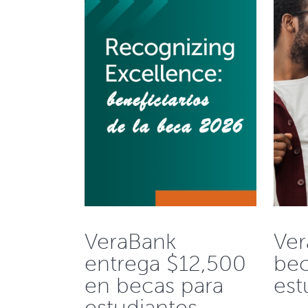
VeraBank
Ver
entrega $12,500
bec
en becas para
est
estudiantes