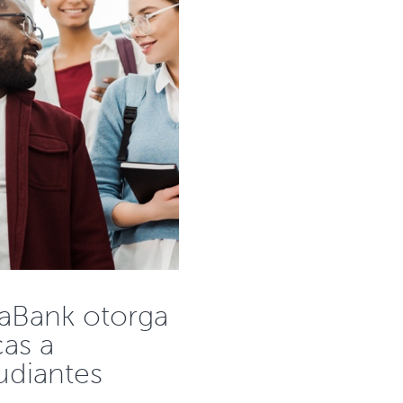
aBank otorga
as a
udiantes