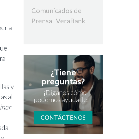
Comunicados de
Prensa
,
VeraBank
ner a
que
ra
¿Tiene
preguntas?
llas y
¡Díganos cómo
as al
podemos ayudarle!
inar
CONTÁCTENOS
ada
de