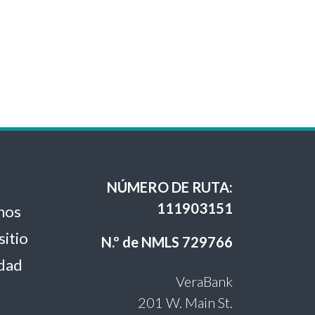
NÚMERO DE RUTA:
111903151
nos
sitio
N.º de NMLS 729766
idad
VeraBank
201 W. Main St.