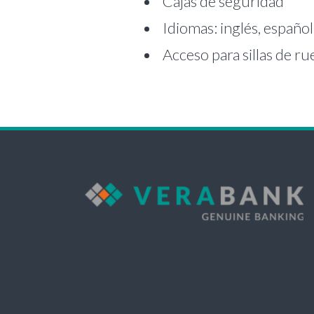
Cajas de seguridad
Idiomas: inglés, español
Acceso para sillas de ru