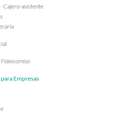
 Cajero-asistente
os
ecaria
ial
e Fideicomiso
a para Empresas
de