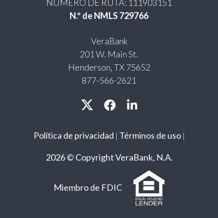
NÚMERO DE RUTA: 111903151
N.º de NMLS 729766
VeraBank
201 W. Main St.
Henderson, TX 75652
877-566-2621
Política de privacidad
Términos de uso
|
|
2026 © Copyright VeraBank, N.A.
Miembro de FDIC