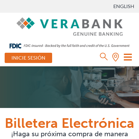
ENGLISH
Ca
INICIE SESIÓN
mo
de
na
Billetera Electrónica
¡Haga su próxima compra de manera