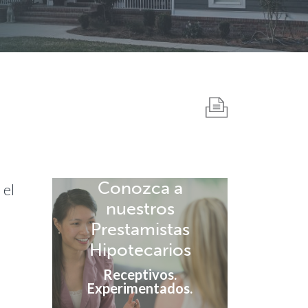
Conozca a
 el
nuestros
Prestamistas
Hipotecarios
Receptivos.
Experimentados.