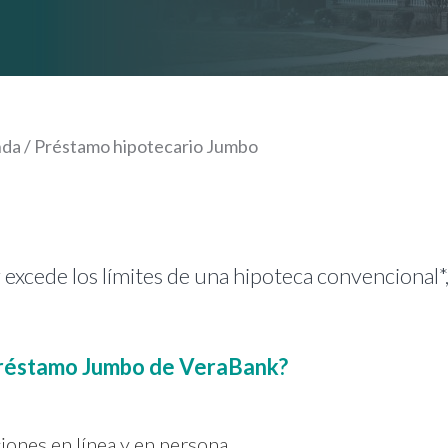
nda
/
Préstamo hipotecario Jumbo
excede los límites de una hipoteca convencional*,
 préstamo Jumbo de VeraBank?
ciones en línea y en persona