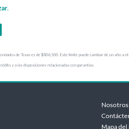
ar.
 condados de Texas es de $806,500. Este límite puede cambiar de un año a ot
rédito y a las disposiciones relacionadas con garantías.
Nosotros
Contácte
Mapa del 