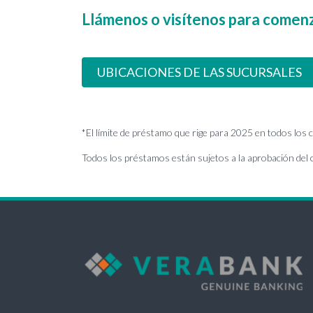
Llámenos o visítenos para comenz
UBICACIONES DE LAS SUCURSALES
*El límite de préstamo que rige para 2025 en todos los
Todos los préstamos están sujetos a la aprobación del c