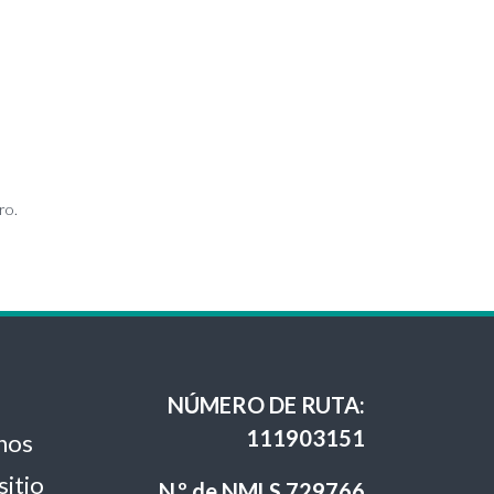
ro.
NÚMERO DE RUTA:
111903151
nos
sitio
N.º de NMLS 729766