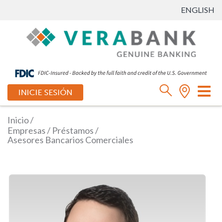
ENGLISH
Ca
INICIE SESIÓN
mo
de
Inicio
/
na
Empresas
/
Préstamos
/
Asesores Bancarios Comerciales