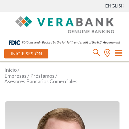
ENGLISH
Ca
INICIE SESIÓN
mo
de
Inicio
/
na
Empresas
/
Préstamos
/
Asesores Bancarios Comerciales