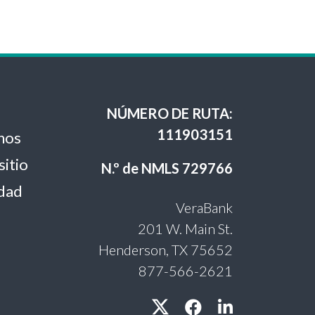
NÚMERO DE RUTA:
111903151
nos
sitio
N.º de NMLS 729766
idad
VeraBank
201 W. Main St.
Henderson, TX 75652
877-566-2621