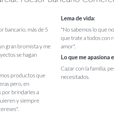
Lema de vida:
or bancario, más de 5
"No sabemos lo que nos
que trate a todos con 
 un gran bromista y me
amor".
oyectos se hagan
Lo que me apasiona es
Cazar con la familia, pe
smos productos que
necesitados.
ieras pero, en
 por brindarles a
quieren y siempre
ereses".