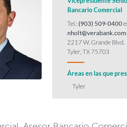
Vicepresidente Sénio
Bancario Comercial
Tel.:
(903) 509-0400
e
nholt@verabank.com
2217 W. Grande Blvd.
Tyler, TX 75703
Áreas en las que pres
Tyler
rcial. Asesor Bancario Comerci