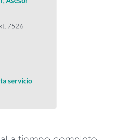
r, Asesor
xt. 7526
ta servicio
al a tiempo completo.