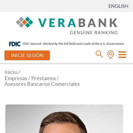
ENGLISH
Ca
INICIE SESIÓN
mo
de
Inicio
/
na
Empresas
/
Préstamos
/
Asesores Bancarios Comerciales